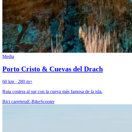
Media
Porto Cristo & Cuevas del Drach
60
km ·
280
m+
Ruta costera al sur con la cueva más famosa de la isla.
Bici carretera
E-Bike
Scooter