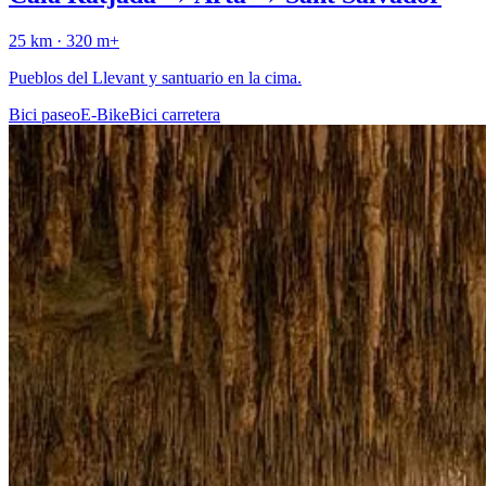
25
km ·
320
m+
Pueblos del Llevant y santuario en la cima.
Bici paseo
E-Bike
Bici carretera