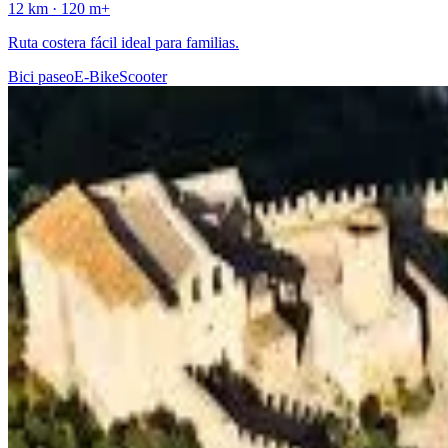
12
km ·
120
m+
Ruta costera fácil ideal para familias.
Bici paseo
E-Bike
Scooter