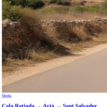
Media
Cala Ratjada → Artà → Sant Salvador