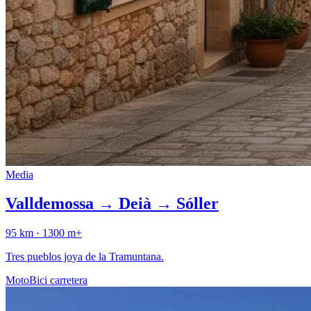
Media
Valldemossa → Deià → Sóller
95
km ·
1300
m+
Tres pueblos joya de la Tramuntana.
Moto
Bici carretera