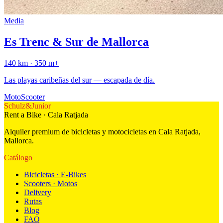
Media
Es Trenc & Sur de Mallorca
140
km ·
350
m+
Las playas caribeñas del sur — escapada de día.
Moto
Scooter
Schulz
&
Junior
Rent a Bike · Cala Ratjada
Alquiler premium de bicicletas y motocicletas en Cala Ratjada,
Mallorca.
Catálogo
Bicicletas · E-Bikes
Scooters · Motos
Delivery
Rutas
Blog
FAQ