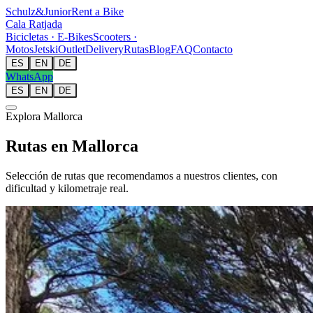
Schulz
&
Junior
Rent a Bike
Cala Ratjada
Bicicletas · E-Bikes
Scooters ·
Motos
Jetski
Outlet
Delivery
Rutas
Blog
FAQ
Contacto
ES
EN
DE
WhatsApp
ES
EN
DE
Explora Mallorca
Rutas en Mallorca
Selección de rutas que recomendamos a nuestros clientes, con
dificultad y kilometraje real.