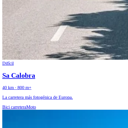
Difícil
Sa Calobra
40
km ·
800
m+
La carretera más fotogénica de Europa.
Bici carretera
Moto