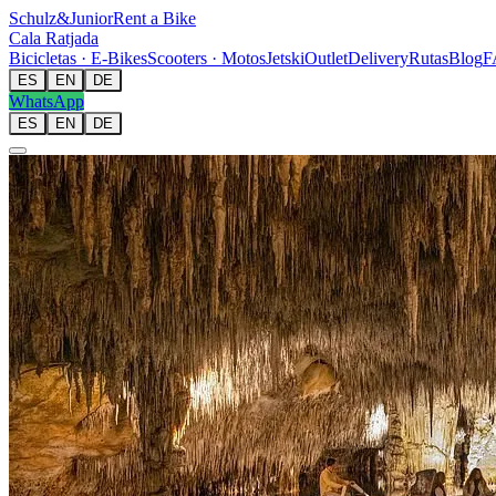
Schulz
&
Junior
Rent a Bike
Cala Ratjada
Bicicletas · E-Bikes
Scooters · Motos
Jetski
Outlet
Delivery
Rutas
Blog
F
ES
EN
DE
WhatsApp
ES
EN
DE