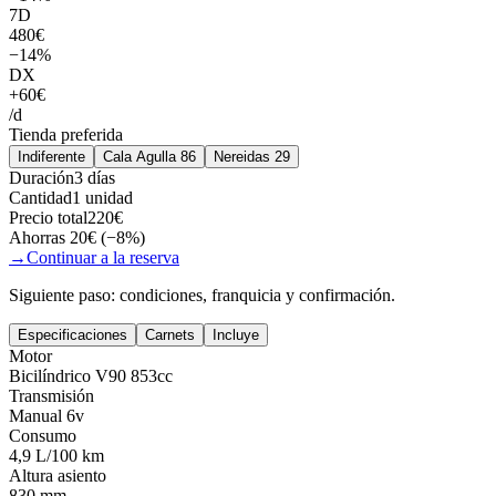
7
D
480
€
−
14
%
DX
+
60
€
/
d
Tienda preferida
Indiferente
Cala Agulla 86
Nereidas 29
Duración
3 días
Cantidad
1 unidad
Precio total
220
€
Ahorras
20
€ (−
8
%)
→
Continuar a la reserva
Siguiente paso: condiciones, franquicia y confirmación.
Especificaciones
Carnets
Incluye
Motor
Bicilíndrico V90 853cc
Transmisión
Manual 6v
Consumo
4,9 L/100 km
Altura asiento
830 mm