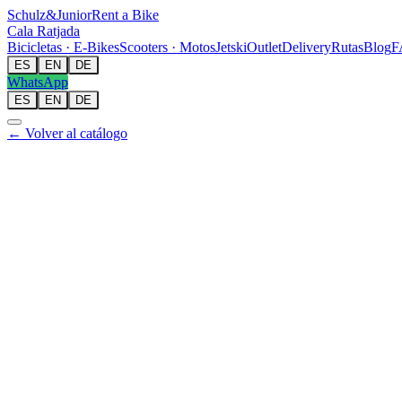
Schulz
&
Junior
Rent a Bike
Cala Ratjada
Bicicletas · E-Bikes
Scooters · Motos
Jetski
Outlet
Delivery
Rutas
Blog
F
ES
EN
DE
WhatsApp
ES
EN
DE
← Volver al catálogo