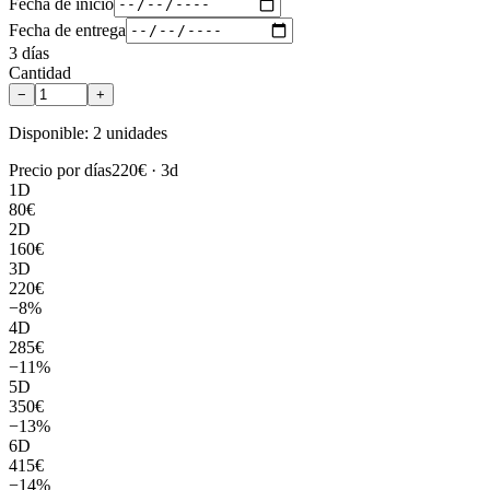
Fecha de inicio
Fecha de entrega
3
días
Cantidad
−
+
Disponible: 2 unidades
Precio por días
220
€ ·
3
d
1
D
80
€
2
D
160
€
3
D
220
€
−
8
%
4
D
285
€
−
11
%
5
D
350
€
−
13
%
6
D
415
€
−
14
%