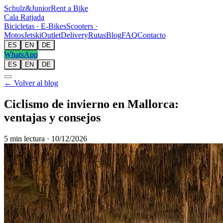
Schulz
&
Junior
Rent a Bike
Cala Ratjada
Bicicletas · E-Bikes
Scooters ·
Motos
Jetski
Outlet
Delivery
Rutas
Blog
FAQ
Contacto
ES
EN
DE
WhatsApp
ES
EN
DE
← Volver al blog
Ciclismo de invierno en Mallorca:
ventajas y consejos
5
min lectura
·
10/12/2026