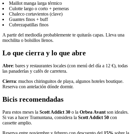
Maillot manga larga térmico
Culotte largo o corto + perneras
Chaleco cortavientos (clave)
Guantes finos + buff
Cubrezapatillas finos
A partir del mediodía probablemente te quitarás capas. Lleva una
mochilita o bolsillos llenos.
Lo que cierra y lo que abre
Abre
: bares y restaurantes locales (con menú del día a 12 €), todas
las panaderías y cafés de carretera.
Cierra
: muchos chiringuitos de playa, algunos hoteles boutique.
Reserva con antelación dónde dormir.
Bicis recomendadas
Para estos meses la
Scott Addict 30
o la
Orbea Avant
son ideales.
Si vas a hacer Tramuntana, considera la
Scott Addict 50
con
cassette amplio.
Reserva entre noviembre y febrero con descuento del
15%
sobre la