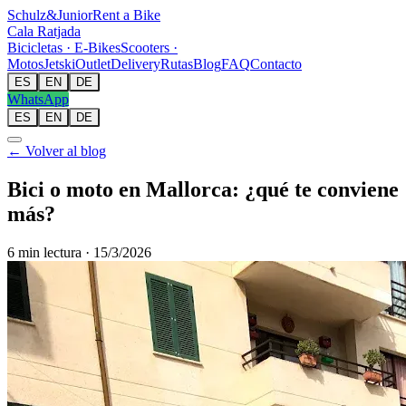
Schulz
&
Junior
Rent a Bike
Cala Ratjada
Bicicletas · E-Bikes
Scooters ·
Motos
Jetski
Outlet
Delivery
Rutas
Blog
FAQ
Contacto
ES
EN
DE
WhatsApp
ES
EN
DE
← Volver al blog
Bici o moto en Mallorca: ¿qué te conviene
más?
6
min lectura
·
15/3/2026