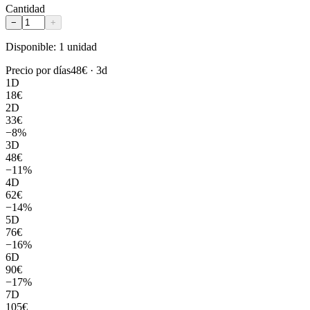
Cantidad
−
+
Disponible: 1 unidad
Precio por días
48
€ ·
3
d
1
D
18
€
2
D
33
€
−
8
%
3
D
48
€
−
11
%
4
D
62
€
−
14
%
5
D
76
€
−
16
%
6
D
90
€
−
17
%
7
D
105
€