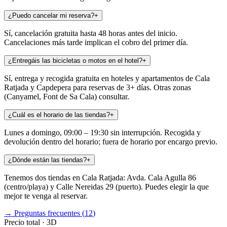
¿Puedo cancelar mi reserva?
+
Sí, cancelación gratuita hasta 48 horas antes del inicio.
Cancelaciones más tarde implican el cobro del primer día.
¿Entregáis las bicicletas o motos en el hotel?
+
Sí, entrega y recogida gratuita en hoteles y apartamentos de Cala
Ratjada y Capdepera para reservas de 3+ días. Otras zonas
(Canyamel, Font de Sa Cala) consultar.
¿Cuál es el horario de las tiendas?
+
Lunes a domingo, 09:00 – 19:30 sin interrupción. Recogida y
devolución dentro del horario; fuera de horario por encargo previo.
¿Dónde están las tiendas?
+
Tenemos dos tiendas en Cala Ratjada: Avda. Cala Agulla 86
(centro/playa) y Calle Nereidas 29 (puerto). Puedes elegir la que
mejor te venga al reservar.
→
Preguntas frecuentes
(
12
)
Precio total
·
3
D