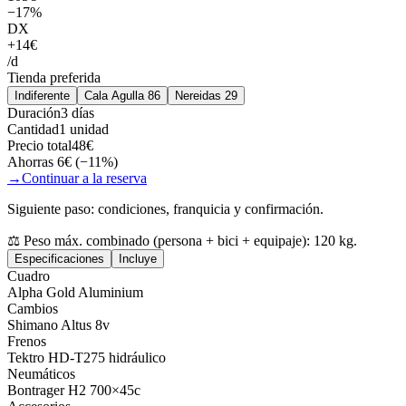
−
17
%
DX
+
14
€
/
d
Tienda preferida
Indiferente
Cala Agulla 86
Nereidas 29
Duración
3 días
Cantidad
1 unidad
Precio total
48
€
Ahorras
6
€ (−
11
%)
→
Continuar a la reserva
Siguiente paso: condiciones, franquicia y confirmación.
⚖️
Peso máx. combinado (persona + bici + equipaje): 120 kg.
Especificaciones
Incluye
Cuadro
Alpha Gold Aluminium
Cambios
Shimano Altus 8v
Frenos
Tektro HD-T275 hidráulico
Neumáticos
Bontrager H2 700×45c