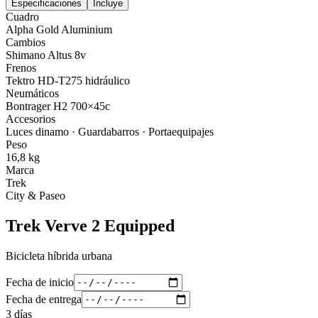
Especificaciones
Incluye
Cuadro
Alpha Gold Aluminium
Cambios
Shimano Altus 8v
Frenos
Tektro HD-T275 hidráulico
Neumáticos
Bontrager H2 700×45c
Accesorios
Luces dinamo · Guardabarros · Portaequipajes
Peso
16,8 kg
Marca
Trek
City & Paseo
Trek Verve 2 Equipped
Bicicleta híbrida urbana
Fecha de inicio
Fecha de entrega
3
días