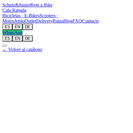
Schulz
&
Junior
Rent a Bike
Cala Ratjada
Bicicletas · E-Bikes
Scooters ·
Motos
Jetski
Outlet
Delivery
Rutas
Blog
FAQ
Contacto
ES
EN
DE
WhatsApp
ES
EN
DE
← Volver al catálogo