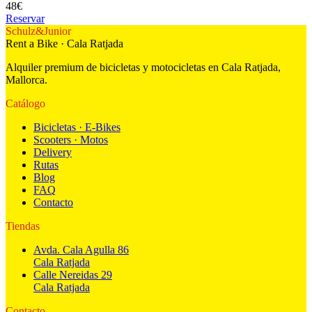
48
€
Reservar
Schulz
&
Junior
Rent a Bike · Cala Ratjada
Alquiler premium de bicicletas y motocicletas en Cala Ratjada,
Mallorca.
Catálogo
Bicicletas · E-Bikes
Scooters · Motos
Delivery
Rutas
Blog
FAQ
Contacto
Tiendas
Avda. Cala Agulla 86
Cala Ratjada
Calle Nereidas 29
Cala Ratjada
Contacto