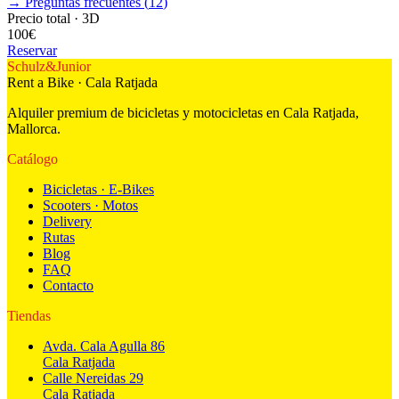
→
Preguntas frecuentes
(
12
)
Precio total
·
3
D
100
€
Reservar
Schulz
&
Junior
Rent a Bike · Cala Ratjada
Alquiler premium de bicicletas y motocicletas en Cala Ratjada,
Mallorca.
Catálogo
Bicicletas · E-Bikes
Scooters · Motos
Delivery
Rutas
Blog
FAQ
Contacto
Tiendas
Avda. Cala Agulla 86
Cala Ratjada
Calle Nereidas 29
Cala Ratjada