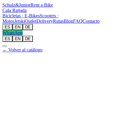
Schulz
&
Junior
Rent a Bike
Cala Ratjada
Bicicletas · E-Bikes
Scooters ·
Motos
Jetski
Outlet
Delivery
Rutas
Blog
FAQ
Contacto
ES
EN
DE
WhatsApp
ES
EN
DE
← Volver al catálogo