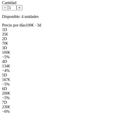
Cantidad
−
+
Disponible: 4 unidades
Precio por días
100
€ ·
3
d
1
D
35
€
2
D
70
€
3
D
100
€
−
5
%
4
D
134
€
−
4
%
5
D
167
€
−
5
%
6
D
200
€
−
5
%
7
D
230
€
−
6
%