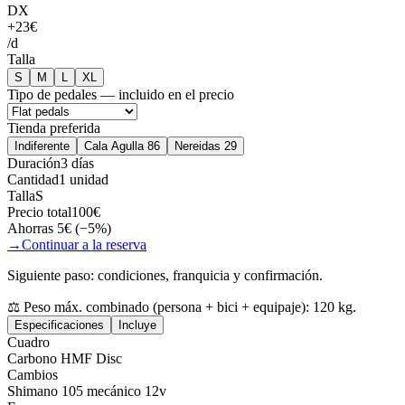
DX
+
23
€
/
d
Talla
S
M
L
XL
Tipo de pedales
—
incluido en el precio
Tienda preferida
Indiferente
Cala Agulla 86
Nereidas 29
Duración
3 días
Cantidad
1 unidad
Talla
S
Precio total
100
€
Ahorras
5
€ (−
5
%)
→
Continuar a la reserva
Siguiente paso: condiciones, franquicia y confirmación.
⚖️
Peso máx. combinado (persona + bici + equipaje): 120 kg.
Especificaciones
Incluye
Cuadro
Carbono HMF Disc
Cambios
Shimano 105 mecánico 12v